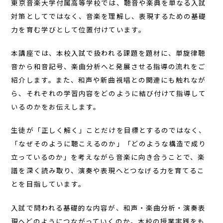
東京音楽大学付属高等学校では、聴音や楽典を単なる入試
対策としてではなく、音楽を理解し、表現するための基礎
力を育む学びとして位置付けています。
本講座では、本校入試で扱われる課題を題材に、単旋律聴
音から和音記号、楽曲分析へと発展させる指導の流れをご
紹介します。また、和声や新曲視唱との関連にも触れなが
ら、それぞれの学習内容をどのように結び付けて指導して
いるのかをお伝えします。
生徒が「正しく解く」ことだけを目標とするのではなく、
「なぜそのように聴こえるのか」「どのような構造で成り
立っているのか」を考えながら音楽に向き合うことで、楽
譜を深く読み取り、演奏や表現へとつなげる力を育てるこ
とを目指しています。
入試で問われる基礎的な内容が、和声・楽曲分析・演奏表
現へどのようにつながっていくのか。本校の授業実践をも